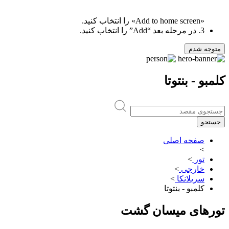
«Add to home screen» را انتخاب کنید.
3. در مرحله بعد “Add” را انتخاب کنید.
متوجه شدم
کلمبو - بنتوتا
جستحو
صفحه اصلی
>
تور
>
خارجی
>
سریلانکا
>
کلمبو - بنتوتا
تورهای میسان گشت